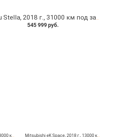
Subaru Stella, 2018 г., 31000 км под заказ с японских автоаукционов
545 999 руб.
Mitsubishi eK Space, 2018 г., 13000 км под заказ с японских автоаукционов
Mitsubishi eK Space, 2018 г., 13000 км под заказ с японских автоаукционов