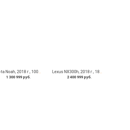
Toyota Noah, 2018 г., 10000 км под заказ с японских автоаукционов
Lexus NX300h, 2018 г., 18000 км под заказ с японских автоаукционов
1 300 999 руб.
2 400 999 руб.