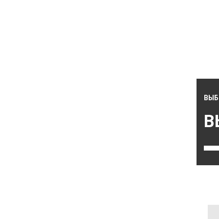
ВЫБ
В