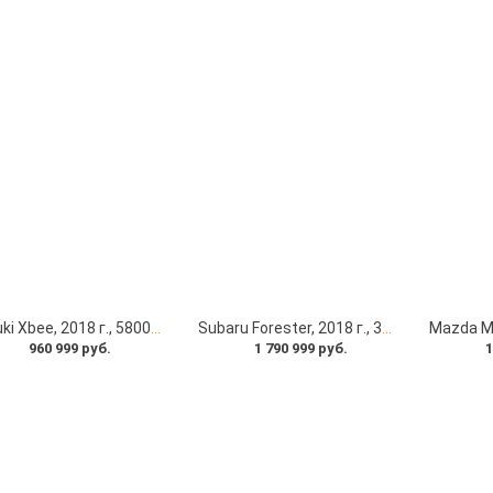
Suzuki Xbee, 2018 г., 58000 км под заказ с японских автоаукционов
Subaru Forester, 2018 г., 37000 км под заказ с японских автоаукционов
960 999 руб.
1 790 999 руб.
1