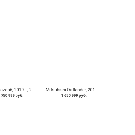
Mazda Mazda6, 2019 г., 29000 км под заказ с японских автоаукционов
Mitsubishi Outlander, 2018 г., 60000 км под заказ с японских автоаукционов
 750 999 руб.
1 650 999 руб.