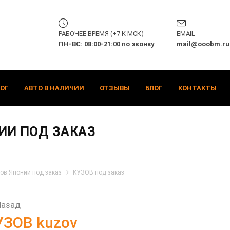
РАБОЧЕЕ ВРЕМЯ (+7 К МСК)
EMAIL
ПН-ВС: 08:00-21:00 по звонку
mail@ooobm.ru
ОГ
АВТО В НАЛИЧИИ
ОТЗЫВЫ
БЛОГ
КОНТАКТЫ
ИИ ПОД ЗАКАЗ
ов Японии под заказ
КУЗОВ под заказ
Назад
УЗОВ kuzov