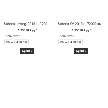
Subaru Levorg, 2018 г., 37000 км под заказ с японских автоаукционов
Subaru XV, 2018 г., 72000 км под заказ с японских автоаукционов
1 250 999 руб.
1 250 999 руб.
Количество
Количество
100 ШТ И МЕНЕЕ
100 ШТ И МЕНЕЕ
Купить
Купить