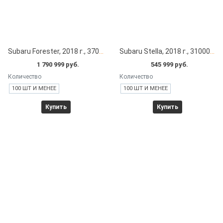
Subaru Forester, 2018 г., 37000 км под заказ с японских автоаукционов
Subaru Stella, 2018 г., 31000 км под заказ с японских автоаукционов
1 790 999 руб.
545 999 руб.
Количество
Количество
100 ШТ И МЕНЕЕ
100 ШТ И МЕНЕЕ
Купить
Купить