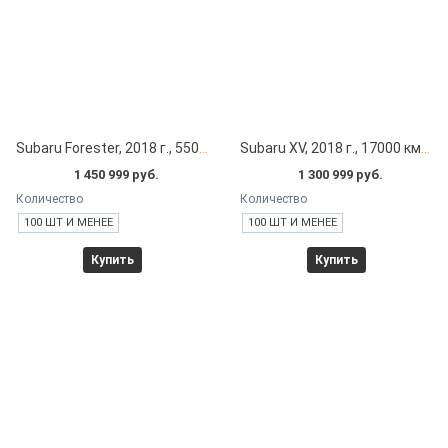
Subaru Forester, 2018 г., 55000 км под заказ с японских автоаукционов
Subaru XV, 2018 г., 17000 км под заказ с японских автоаукционов
1 450 999 руб.
1 300 999 руб.
Количество
Количество
100 ШТ И МЕНЕЕ
100 ШТ И МЕНЕЕ
Купить
Купить